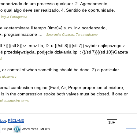
ormenorizada de um processo qualquer. 2. Agendamento;
o qual algo deve ser realizado. 4. Sentido de oportunidade.
 Língua Portuguesa
time «determinare il tempo (time)»] s. m. inv. scadenzario,
a CFR. programmazione …
Sinonimi e Contrari. Terza edizione
l 7}}{{stl 8}}rz. mnż IIa, D. u {{/stl 8}}{{stl 7}} wybór najlepszego z
zedsięwzięcia, podjęcia działania itp. : {{/stl 7}}{{stl 10}}Gazeta
eń
r control of when something should be done. 2) a particular
s dictionary
ternal combustion engine (Fuel, Air, Proper proportion of mixture,
is in the compression stroke both valves must be closed. If one or
 of automotive terms
ique
,
RÉCLAME
18+
Drupal,
WordPress, MODx.