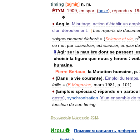
timing
[
tajmiŋ
]
n
.
m
.
ÉTYM
.
1909
,
en
sport
(
boxe
);
répandu
v
.
19
❖
♦
Anglic
.
Minutage
;
action
d
'
établir
un
emplo
d
'
un
déroulement
.
||
Les
reports
de
docume
o
soigneusement
élaboré
»
(
Science
et
vie
,
n
ce
mot
par
calendrier
,
échéancier
,
emploi
du
0
Agir
sur
la
manière
dont
se
passent
le
choisir
la
figure
que
nous
y
ferons
:
voil
humaine
.
Pierre
Bertaux
,
la
Mutation
humaine
,
p
.
♦
(
Dans
la
vie
courante
).
Emploi
du
temps
.
faille
»
(
F
Magazine
,
mars
1981
,
p
.
101
).
♦
(
Emplois
spéciaux
;
répandu
en
particul
geste
),
synchronisation
(
d
'
un
ensemble
de
t
fonction
de
son
timing
.
Encyclopédie
Universelle
.
2012
.
Игры ⚽
Поможем написать реферат
timidité