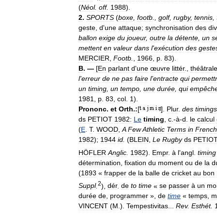
(
Néol
.
off
.
1988
).
2
.
SPORTS
(
boxe
,
footb
.,
golf
,
rugby
,
tennis
,
geste
,
d
'
une
attaque
;
synchronisation
des
di
ballon
exige
du
joueur
,
outre
la
détente
,
un
s
mettent
en
valeur
dans
l
'
exécution
des
geste
MERCIER
,
Footb
.
,
1966
,
p
.
83
).
B
. —
[
En
parlant
d
'
une
œuvre
littér
.,
théâtral
l
'
erreur
de
ne
pas
faire
l
'
entracte
qui
permettr
un
timing
,
un
tempo
,
une
durée
,
qui
empêche
1981
,
p
.
83
,
col
.
1
).
Prononc
.
et
Orth
.
:
[
].
Plur
.
des
timings
ds
PETIOT
1982:
Le
timing
,
c
.-
à
-
d
.
le
calcul
(
E
.
T
.
WOOD
,
A
Few
Athletic
Terms
in
French
1982
);
1944
id
.
(
BLEIN
,
Le
Rugby
ds
PETIO
HÖFLER
Anglic
.
1982
).
Empr
.
à
l
'
angl
.
timing
détermination
,
fixation
du
moment
ou
de
la
d
(
1893
«
frapper
de
la
balle
de
cricket
au
bon
2
Suppl
.
),
dér
.
de
to
time
«
se
passer
à
un
mo
durée
de
,
programmer
»,
de
time
«
temps
,
m
VINCENT
(
M
.).
Tempestivitas
...
Rev
.
Esthét
.