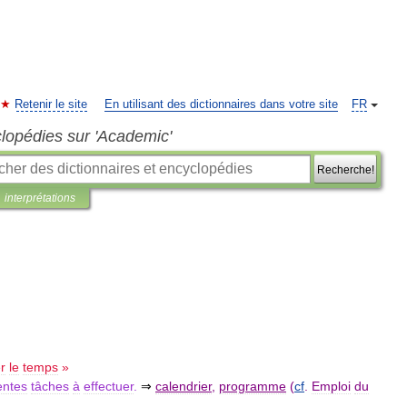
Retenir le site
En utilisant des dictionnaires dans votre site
FR
clopédies sur 'Academic'
Recherche!
interprétations
r
le
temps
»
entes
tâches
à
effectuer
.
⇒
calendrier
,
programme
(
cf
.
Emploi
du