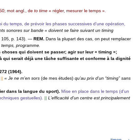
50
;
mot
angl
.,
de
to
time
«
régler
,
mesurer
le
temps
».
i
du
temps
,
de
prévoir
les
phases
successives
d
'
une
opération
,
nts
sonores
sur
bande
«
doivent
se
faire
suivant
un
timing
105
,
p
.
143
).
—
REM
.
Dans
la
plupart
des
cas
,
on
peut
remplacer
temps
,
programme
.
s
choses
qui
doivent
se
passer
;
agir
sur
leur
«
timing
»;
à
qui
serait
déjà
une
tâche
suffisante
et
conforme
à
la
dignité
272
(
1964
).
||
«
Je
ne
m
'
en
sors
(
de
mes
études
)
qu
'
au
prix
d
'
un
“
timing
”
sans
ier
dans
la
langue
du
sport
).
Mise
en
place
dans
le
temps
(
d
'
un
echniques
gestuelles
).
||
L
'
efficacité
d
'
un
centre
est
principalement
timon