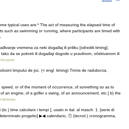
ome typical uses are:* The act of measuring the elapsed time of
ts such as swimming or running, where participants are timed with
a
ivanje vremena za neki događaj ili priliku [odrediti timing];
a tako da se pokreti ili događaji dogode u pravilnom, očekivanom ili
ični portal
olosirii timpului de joc. (< engl. timing) Trimis de raduborza,
the speed, or of the moment of occurrence, of something so as to
 of an engine, of a golfer s swing, of an announcement, etc.] b) the
d dictionary
di (to ) time calcolare i tempi ], usato in ital. al masch. 1. [serie di
un determinato progetto] ▶◀ calendario, Ⓣ (tecnol.) cronogramma,