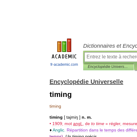
Dictionnaires et Ency
fr-academic.com
Encyclopédie Universelle
Encyclopédie Universelle
timing
timing
timing
[
tajmiŋ
]
n
.
m
.
•
1909
;
mot
angl
.
,
de
to
time
«
régler
,
mesure
♦
Anglic
.
Répartition
dans
le
temps
des
différ
temps
).
Un
timing
précis
.