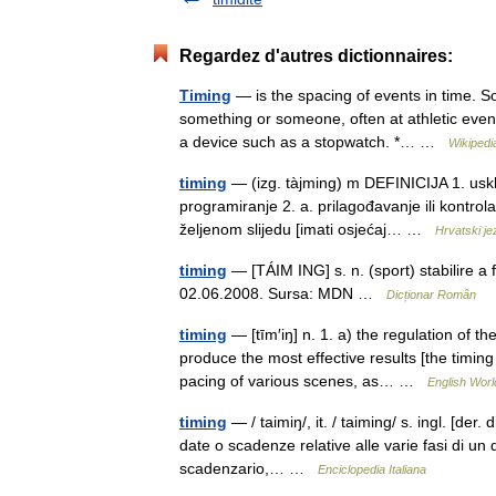
Regardez d'autres dictionnaires:
Timing
— is the spacing of events in time. S
something or someone, often at athletic even
a device such as a stopwatch. *… …
Wikipedi
timing
— (izg. tàjming) m DEFINICIJA 1. usklađ
programiranje 2. a. prilagođavanje ili kontrol
željenom slijedu [imati osjećaj… …
Hrvatski jez
timing
— [TÁIM ING] s. n. (sport) stabilire a f
02.06.2008. Sursa: MDN …
Dicționar Român
timing
— [tīm′iŋ] n. 1. a) the regulation of 
produce the most effective results [the timing
pacing of various scenes, as… …
English Worl
timing
— / taimiŋ/, it. / taiming/ s. ingl. [der. 
date o scadenze relative alle varie fasi di 
scadenzario,… …
Enciclopedia Italiana