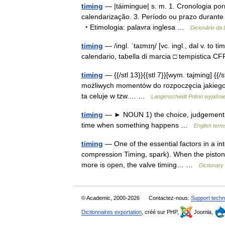
timing
— |táimingue| s. m. 1. Cronologia p
calendarização. 3. Período ou prazo durante 
‣ Etimologia: palavra inglesa …
Dicionário da
timing
— /ingl. ˈtaɪmɪŋ/ [vc. ingl., dal v. to 
calendario, tabella di marcia □ tempistic
timing
— {{/stl 13}}{{stl 7}}[wym. tajming] {{/st
możliwych momentów do rozpoczęcia jakiegoś pr
ta celuje w tzw.… …
Langenscheidt Polski wyjaśni
timing
— ► NOUN 1) the choice, judgement, o
time when something happens …
English term
timing
— One of the essential factors in a in
compression Timing, spark). When the piston 
more is open, the valve timing… …
Dictionary
© Academic, 2000-2026
Contactez-nous:
Support techn
Dictionnaires exportation
, créé sur PHP,
Joomla,