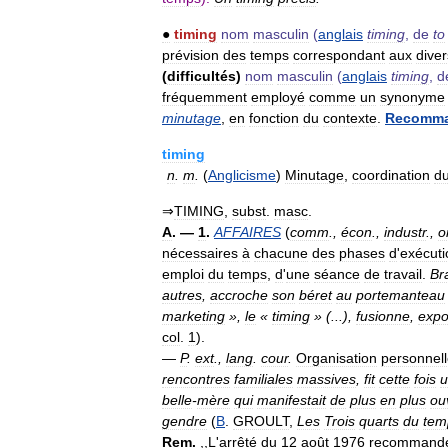
●
timing
nom
masculin
(
anglais
timing
,
de
to
prévision
des
temps
correspondant
aux
dive
(
difficultés
)
nom
masculin
(
anglais
timing
,
d
fréquemment
employé
comme
un
synonyme
minutage
,
en
fonction
du
contexte
.
Recomma
timing
n
.
m
.
(
Anglicisme
)
Minutage
,
coordination
d
⇒
TIMING
,
subst
.
masc
.
A
. —
1
.
AFFAIRES
(
comm
.,
écon
.,
industr
.,
o
nécessaires
à
chacune
des
phases
d
'
exécuti
emploi
du
temps
,
d
'
une
séance
de
travail
.
Br
autres
,
accroche
son
béret
au
portemanteau
marketing
»,
le
«
timing
» (...),
fusionne
,
expo
col
.
1
).
—
P
.
ext
.,
lang
.
cour
.
Organisation
personnel
rencontres
familiales
massives
,
fit
cette
fois
u
belle
-
mère
qui
manifestait
de
plus
en
plus
ou
gendre
(
B
.
GROULT
,
Les
Trois
quarts
du
tem
Rem
.
,,
L
'
arrêté
du
12
août
1976
recommand