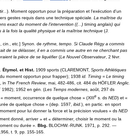
tir
...
).
Moment
opportun
pour
la
préparation
et
l
'
exécution
d
'
un
vers
gestes
requis
dans
une
technique
spéciale
.
La
maîtrise
du
ens
exact
du
moment
de
l
'
intervention
((...)
timing
anglais
)
qui
s
à
la
fois
la
qualité
physique
et
la
maîtrise
technique
(
J
.
e
,
cin
.,
etc
.]
Synon
.
de
rythme
,
tempo
.
Si
Claude
Régy
a
commis
ait
de
se
délasser
,
il
en
a
commis
une
autre
en
ne
cherchant
pas
raient
la
pièce
de
se
liquéfier
(
Le
Nouvel
Observateur
,
2
févr
.
.
Étymol
.
et
Hist
.
1909
sports
(
CLAREMONT
,
Sports
Athlétiques
du
moment
opportun
pour
frapper
);
1938
id
.
Timing
=
Le
timing
,
in
The
French
Review
,
mai
,
482
-
486
,
cit
.
484
ds
HÖFLER
Anglic
.
T
1982
);
1952
en
gén
. (
Les
Temps
modernes
,
août
,
297
ds
e
«
moment
,
occurrence
de
quelque
chose
» (
XIII
s
.
ds
NED
)
et
«
urée
de
quelque
chose
» (
dep
.
1597
,
ibid
.
),
en
partic
.
en
sport
moment
pour
lui
donner
la
force
et
la
précision
voulues
»
ds
NED
ment
donné
,
arriver
»
et
«
déterminer
,
choisir
le
moment
ou
la
oment
ou
durée
».
Bbg
.
BLOCHW
.-
RUNK
.
1971
,
p
.
292
. —
1956
,
t
.
9
,
pp
.
155
-
165
.