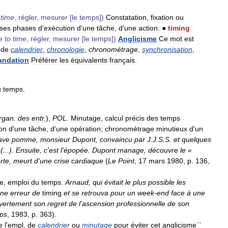
time
,
régler
,
mesurer
[
le
temps
])
Constatation
,
fixation
ou
rses
phases
d
'
exécution
d
'
une
tâche
,
d
'
une
action
.
●
timing
e
to
time
,
régler
,
mesurer
[
le
temps
])
Anglicisme
Ce
mot
est
de
calendrier
,
chronologie
,
chronométrage
,
synchronisation
,
ndation
Préférer
les
équivalents
français
.
u
temps
.
rgan
.
des
entr
.
),
POL
.
Minutage
,
calcul
précis
des
temps
on
d
'
une
tâche
,
d
'
une
opération
;
chronométrage
minutieux
d
'
un
ave
pomme
,
monsieur
Dupont
,
convaincu
par
J
.
J
.
S
.
S
.
et
quelques
(...).
Ensuite
,
c
'
est
l
'
épopée
.
Dupont
manage
,
découvre
le
«
rte
,
meurt
d
'
une
crise
cardiaque
(
Le
Point
,
17
mars
1980
,
p
.
136
,
le
,
emploi
du
temps
.
Arnaud
,
qui
évitait
le
plus
possible
les
ne
erreur
de
timing
et
se
retrouva
pour
un
week
-
end
face
à
une
vertement
son
regret
de
l
'
ascension
professionnelle
de
son
ps
,
1983
,
p
.
363
).
e
l
'
empl
.
de
calendrier
ou
minutage
pour
éviter
cet
anglicisme
``